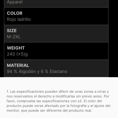
Apparel
COLOR
Rojo ladrillo
SIZE
M-2XL
WEIGHT
240 (±5)g
MATERIAL
94 % Algodón y 6 % Elastano
1. Las especificaciones pueden diferir de unas zonas a otras y
nos reservamos el derecho a modificarlas sin previo aviso. Por
favor, compruebe las especificaciones con s2. El color del
producto puede verse afectado por la fotografía y el ajuste del
monitor, que puede ser diferente del producto real.