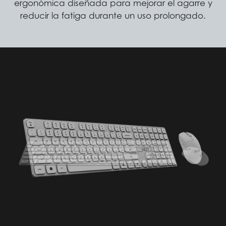
ergonómica diseñada para mejorar el agarre y
reducir la fatiga durante un uso prolongado.