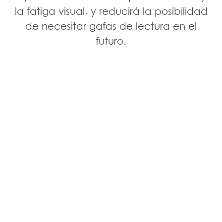
mismo tiempo, menor carga supondrá
la fatiga visual, y reducirá la posibilidad
para tu vista.
de necesitar gafas de lectura en el
futuro.