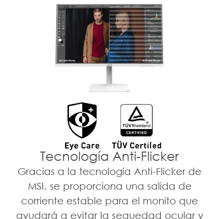
Less Blue Light
Tasa de refresco de 75Hz
Tecnología Anti-Flicker
La tecnología Less blue light bloqueará y
La pantalla con una alta tasa de
Gracias a la tecnología Anti-Flicker de
absorberá la luz azul generada por la
refresco proporciona una mejor
MSI, se proporciona una salida de
pantalla y protegerá tus ojos de su
experiencia de visualización. Además,
corriente estable para el monito que
efecto nocivo.
cuantas más imágenes se muestren al
ayudará a evitar la sequedad ocular y