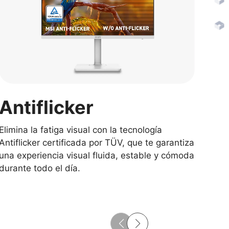
Antiflicker
An
Elimina la fatiga visual con la tecnología
Difu
Antiflicker certificada por TÜV, que te garantiza
una 
una experiencia visual fluida, estable y cómoda
cond
durante todo el día.