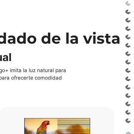
dado de la vista
ual
o+ imita la luz natural para
do para ofrecerte comodidad