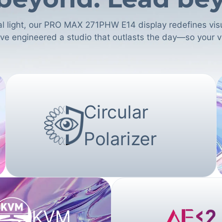
ural light, our PRO MAX 271PHW E14 display redefines vi
e’ve engineered a studio that outlasts the day—so your v
Circular
Polarizer
KVM