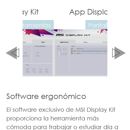
Kit
App Display Kit
Ap
mientas
Pantalla divivida
Config
color
Software ergonómico
El software exclusivo de MSI Display Kit
proporciona la herramienta más
cómoda para trabajar o estudiar día a