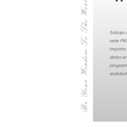
Trabaja 
serie P
importa
datos en
programa
realidad