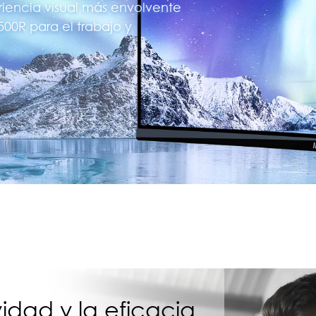
eriencia visual más envolvente
500R para el trabajo y
idad y la eficacia