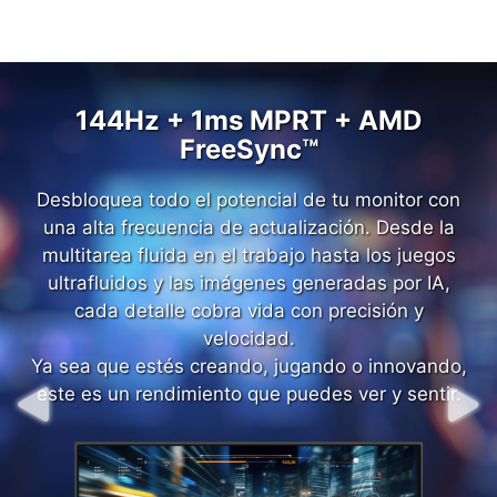
144Hz + 1ms MPRT + AMD
144Hz + 1ms MPRT + AMD
FreeSync™
FreeSync™
Desbloquea todo el potencial de tu monitor con
Aprovecha todo el potencial de tu monitor con
una alta frecuencia de actualización. Desde la
una alta tasa de refresco. Desde la multitarea
fluida en el trabajo hasta los juegos ultrafluidos y
multitarea fluida en el trabajo hasta los juegos
ultrafluidos y las imágenes generadas por IA,
las imágenes generadas por IA, cada detalle
cada detalle cobra vida con precisión y
cobra vida con precisión y velocidad.
Ya sea que estés creando, jugando o innovando,
velocidad.
Ya sea que estés creando, jugando o innovando,
este es un rendimiento que puedes ver y sentir.
este es un rendimiento que puedes ver y sentir.