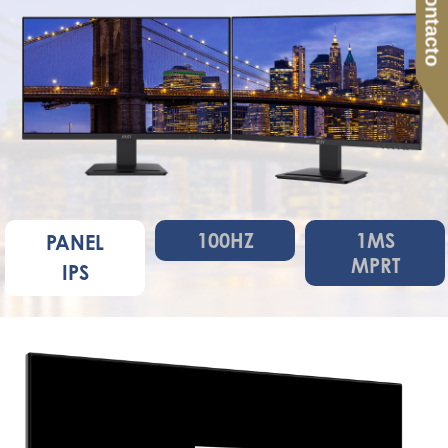
Contacto
100HZ
1MS
PANEL
MPRT
IPS