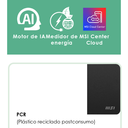
Motor de IA
Medidor de
MSI Center
energía
Cloud
PCR
(Plástico reciclado postconsumo)