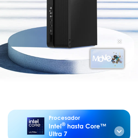
✕
Procesador
®
Intel
hasta Core™
Ultra 7