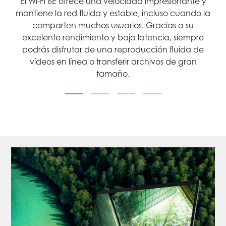
as
El Wi-Fi 6E ofrece una velocidad impresionante y
La
e.
mantiene la red fluida y estable, incluso cuando la
s
comparten muchos usuarios. Gracias a su
ren
a
excelente rendimiento y baja latencia, siempre
podrás disfrutar de una reproducción fluida de
vídeos en línea o transferir archivos de gran
tamaño.