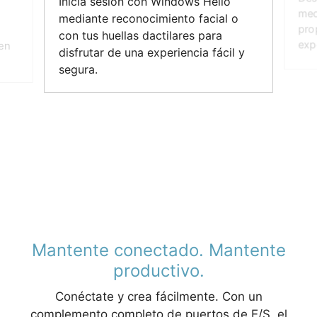
Inicia sesión con Windows Hello
med
mediante reconocimiento facial o
pro
con tus huellas dactilares para
exp
en
disfrutar de una experiencia fácil y
segura.
Mantente conectado. Mantente
productivo.
Conéctate y crea fácilmente. Con un
complemento completo de puertos de E/S, el