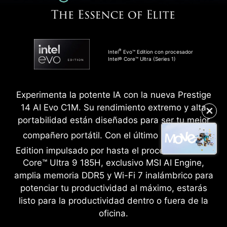
®
Intel
Evo™ Edition con procesador
Intel® Core™ Ultra (Series 1)
Experimenta la potente IA con la nueva Prestige
14 AI Evo C1M. Su rendimiento extremo y alta
✕
portabilidad están diseñados para ser tu mejor
®
compañero portátil. Con el último Intel
Evo™
®
Edition impulsado por hasta el procesador Intel
Core™ Ultra 9 185H, exclusivo MSI AI Engine,
amplia memoria DDR5 y Wi-Fi 7 inalámbrico para
potenciar tu productividad al máximo, estarás
listo para la productividad dentro o fuera de la
oficina.