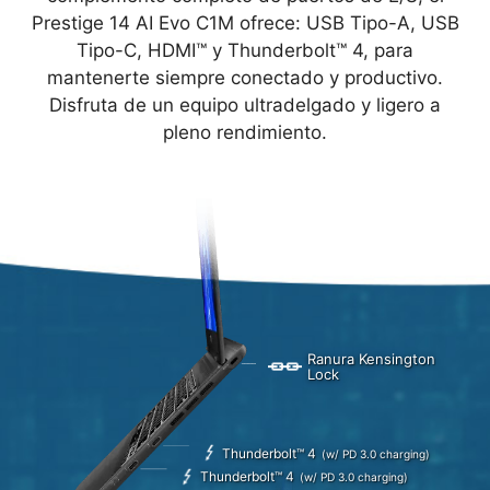
Prestige 14 AI Evo C1M ofrece: USB Tipo-A, USB
Tipo-C, HDMI™ y Thunderbolt™ 4, para
mantenerte siempre conectado y productivo.
Disfruta de un equipo ultradelgado y ligero a
pleno rendimiento.
Ranura Kensington
Lock
Thunderbolt™ 4
(w/ PD 3.0 charging)
Thunderbolt™ 4
(w/ PD 3.0 charging)