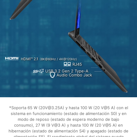
HDMI™ 2.1
(8K@60Hz / 4K@120Hz)
RJ45
USB 3.2 Gen 2 Type-A
Audio Combo Jack
*Soporta 65 W (20V@3.25A) y hasta 100 W (20 V@5 A) con el
sistema en funcionamiento (estado de alimentación S0) y en
modo de reposo (estado de espera moderno de bajo
consumo), 27 W (9 V@3 A) y hasta 100 W (20 V@5 A) en
hibernación (estado de alimentación S4) y apagado (estado de
alimentación S5). El rendimiento global del sistema puede