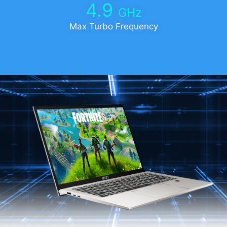
4.9
GHz
Max Turbo Frequency
Prestige 14 H B13UCX-484XES
®
13th Gen Intel
Core™ i5-13420H processor
Free Dos
14" FHD+(1920x1200), IPS-Level, 100%sRGB(Typical)
®
Intel
UHD Graphics
®
NVIDIA
GeForce RTX™ 2050 Laptop GPU
16GB, LPDDR5-4800
512GB*1 NVMe SSD PCIe Gen4