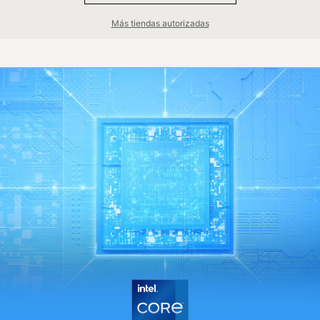
®
Intel
UHD Graphics
®
NVIDIA
GeForce RTX™ 2050 Laptop GPU
Más tiendas autorizadas
16GB, LPDDR5-4800
1TB*1 NVMe SSD PCIe Gen4
Prestige 14 H B13UCX-478XES
®
13th Gen Intel
Core™ i7-13620H processor
Free Dos
14" FHD+(1920x1200), IPS-Level, 100%sRGB(Typical)
®
Intel
UHD Graphics
®
NVIDIA
GeForce RTX™ 2050 Laptop GPU
32GB, LPDDR5-4800
1TB*1 NVMe SSD PCIe Gen4