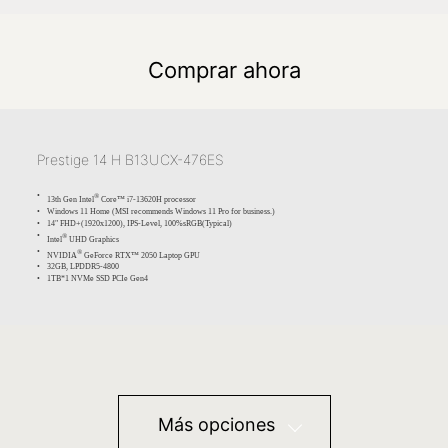
Comprar ahora
Prestige 14 H B13UCX-476ES
®
13th Gen Intel
Core™ i7-13620H processor
Windows 11 Home (MSI recommends Windows 11 Pro for business.)
14" FHD+(1920x1200), IPS-Level, 100%sRGB(Typical)
®
Intel
UHD Graphics
®
NVIDIA
GeForce RTX™ 2050 Laptop GPU
32GB, LPDDR5-4800
1TB*1 NVMe SSD PCIe Gen4
Prestige 14 H B13UCX-477ES
®
13th Gen Intel
Core™ i7-13620H processor
Más opciones
Windows 11 Home (MSI recommends Windows 11 Pro for business.)
14" FHD+(1920x1200), IPS-Level, 100%sRGB(Typical)