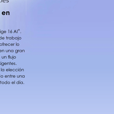
 en
+
ige 16 AI
.
de trabajo
frecer lo
gen una gran
un flujo
igentes.
 la elección
ado entre una
todo el día.