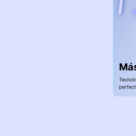
Más
Tecnolo
perfect