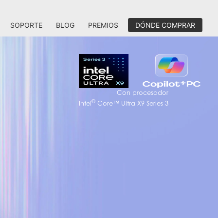
SOPORTE
BLOG
PREMIOS
DÓNDE COMPRAR
Con procesador
®
Intel
Core™ Ultra X9 Series 3