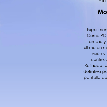
Mo
Experimen
Como PC C
amplio y
último en m
visión 
continu
Refinado, p
definitiva p
pantalla de