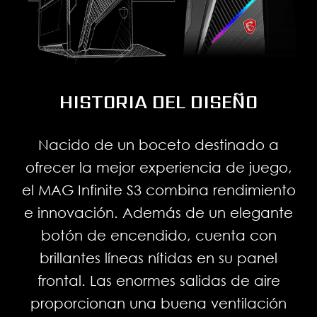
HISTORIA DEL DISEÑO
Nacido de un boceto destinado a
ofrecer la mejor experiencia de juego,
ILUMINA TU EQUIPO
el MAG Infinite S3 combina rendimiento
e innovación. Además de un elegante
Personaliza tu MAG Infinite S3 con Mystic
VENTANA TRANSPARENTE
botón de encendido, cuenta con
Light. Solo tienes que seleccionar los
brillantes líneas nítidas en su panel
colores disponibles en la paleta y
frontal. Las enormes salidas de aire
El MAG Infinite S3 cuenta con una
diseñar tu propio efecto LED.
proporcionan una buena ventilación
ventana lateral transparente que te