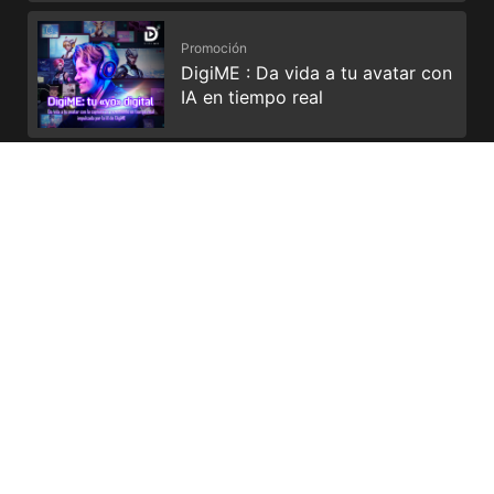
Promoción
DigiME : Da vida a tu avatar con
IA en tiempo real
Promoción
Enhance your storage and
productivity with Dropbox
Intel, the Intel Logo, Intel Inside, Intel Core, and Core
Inside are trademarks of Intel Corporation or its
subsidiaries in the U.S. and/or other countries.
Los términos HDMI™, HDMI™ High-Definition Multimedia