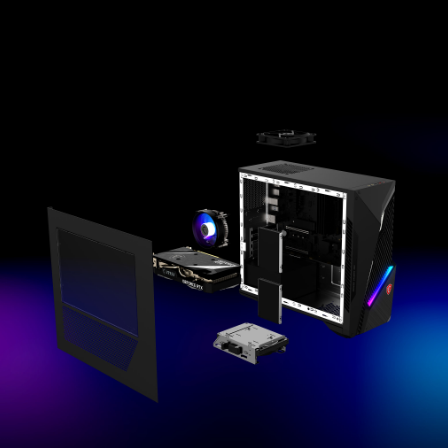
Learn More
Smart Image Finder
Categorize and browse through your precious
memory and creativity with AI-generated smart