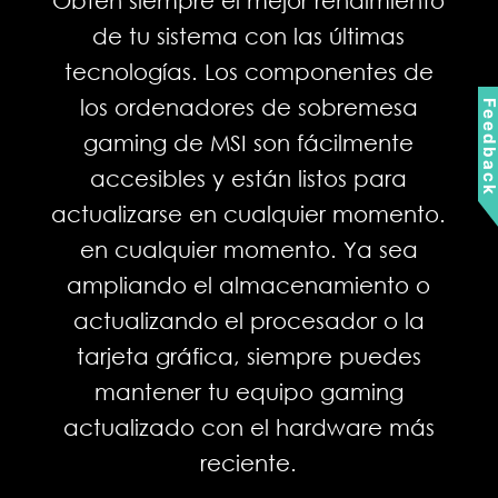
experience between mobile games
de tu sistema con las últimas
and PC platform, and leverages
tecnologías. Los componentes de
customized features as specific
los ordenadores de sobremesa
Feedbac
keyboard lighting and better
gaming de MSI son fácilmente
graphics with multi-task works.
accesibles y están listos para
actualizarse en cualquier momento.
en cualquier momento. Ya sea
Learn More
ampliando el almacenamiento o
actualizando el procesador o la
tarjeta gráfica, siempre puedes
mantener tu equipo gaming
actualizado con el hardware más
reciente.