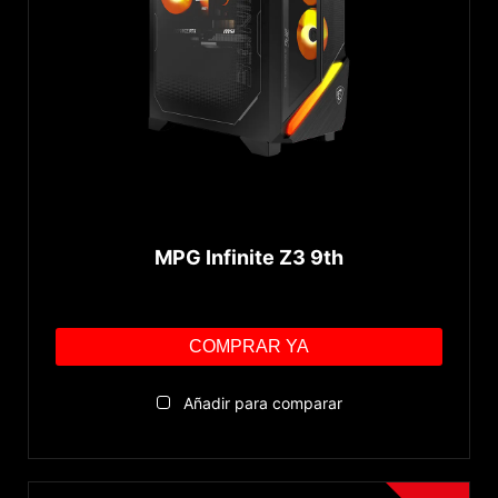
Ambient Link
MAG Series
ATX12VO
Serie
Vision Series
Aegis Series
Infinite Series
Trident Series
MPG Infinite Z3 9th
Codex Series
META Series
P Series
↓ Mostrar todo...
COMPRAR YA
PC AI
Añadir para comparar
Advanced AI PC
reiniciar