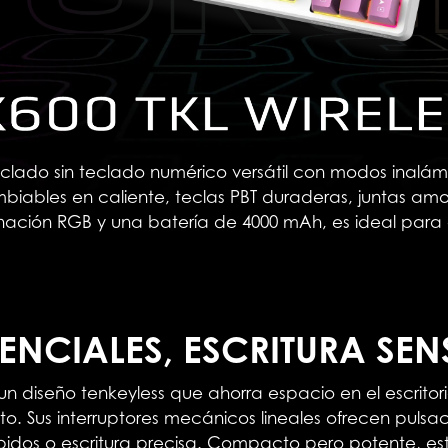
eclado sin teclado numérico versátil con modos inalá
mbiables en caliente, teclas PBT duraderas, juntas am
nación RGB y una batería de 4000 mAh, es ideal para
SENCIALES, ESCRITURA SE
n diseño tenkeyless que ahorra espacio en el escritori
ento. Sus interruptores mecánicos lineales ofrecen pulsa
pidos o escritura precisa. Compacto pero potente, e