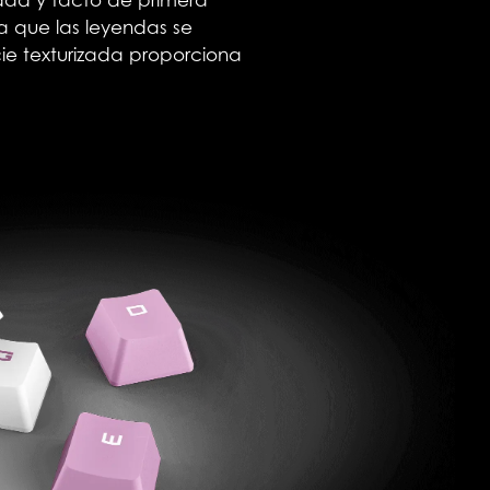
dad y tacto de primera
za que las leyendas se
cie texturizada proporciona
.