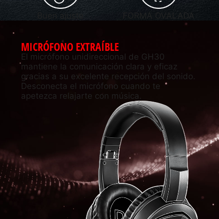
Buen ajuste
FORMA OVALADA
MICRÓFONO EXTRAÍBLE
El micrófono unidireccional de GH30
mantiene la comunicación clara y eficaz
gracias a su excelente recepción del sonido.
Desconecta el micrófono cuando te
apetezca relajarte con música.