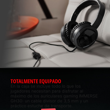
TOTALMENTE EQUIPADO
En la caja se incluye todo lo que los
jugadores necesitan para disfrutar al
máximo de los auriculares gaming IMMERSE
GH30: un cable divisor de 3,5 mm y un
práctico estuche de transporte.