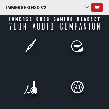
IMMERSE GH30 V2
Conector de 3,5 mm
Auriculares plegables
Micrófono extraíble
Transductor grande