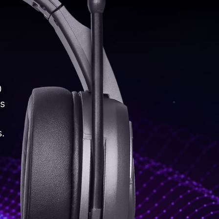
0
as
s.