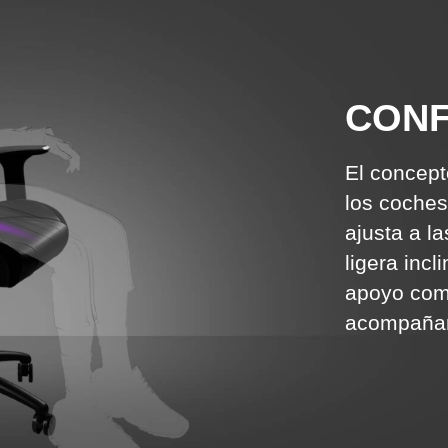
CONF
El concept
los coches
ajusta a l
ligera incl
apoyo comp
acompañará