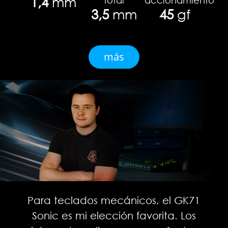
1,4
mm
3,5
mm
45
gf
más
Para teclados mecánicos, el GK71
Sonic es mi elección favorita. Los