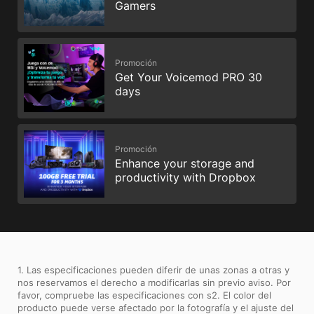
Gamers
Promoción
Get Your Voicemod PRO 30
days
Promoción
Enhance your storage and
productivity with Dropbox
1. Las especificaciones pueden diferir de unas zonas a otras y
nos reservamos el derecho a modificarlas sin previo aviso. Por
favor, compruebe las especificaciones con s2. El color del
producto puede verse afectado por la fotografía y el ajuste del