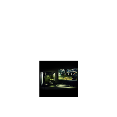
your PC and get
game ready with
performance that’s
up to 2X the
GeForce GTX 950
and up to 70%
faster than the GTX
1050 on the latest
games.
GEFORCE
EXPERIENCE