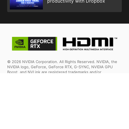
productivity with Dropbox
© 2026 NVIDIA Corporation. All Rights Reserved. NVIDIA, the
NVIDIA logo, GeForce, GeForce RTX, G-SYNC, NVIDIA GPU
Boost, and NVLink are registered trademarks and/or
trademarks of NVIDIA Corporation in the United States and
other countries. All other trademarks and copyright are the
property of their respective owners.
Los términos HDMI™, HDMI™ High-Definition Multimedia
Interface (Interfaz multimedia de alta definición), HDMI™ Trade
Dress (diseño e imagen comercial HDMI™) y los logotipos
HDMI™ son marcas comerciales o marcas registradas de HDMI™
Licensing Administrator, Inc.