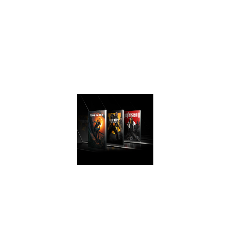
generation for a
faster, cooler and
quieter gaming
experience that
take advantage of
Turing’s advanced
graphics features.
AWESOME
PERFORMANCE
Easily upgrade