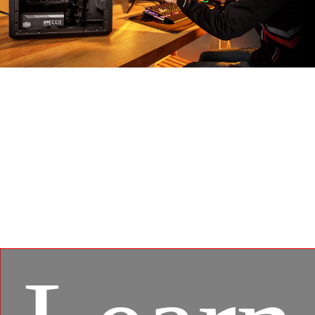
MSI APP PLAYER
Desarrollado bajo una asociación exclusiva con
BlueStacks, el MSI APP Player ofrece una experiencia
de juego perfecta entre los juegos móviles y la
plataforma de PC, y aprovecha las características
personalizadas como la iluminación específica del
teclado y mejores gráficos con trabajos de tareas
múltiples.