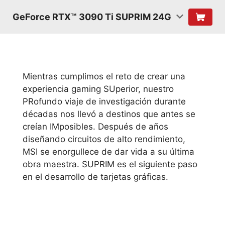
20 AÑOS DE EXPERIENCIA
GeForce RTX™ 3090 Ti SUPRIM 24G
ARQUITECTURA NVIDIA
AMPERE
Mientras cumplimos el reto de crear una
experiencia gaming SUperior, nuestro
PRofundo viaje de investigación durante
décadas nos llevó a destinos que antes se
creían IMposibles. Después de años
diseñando circuitos de alto rendimiento,
2a GENERACIÓN
MSI se enorgullece de dar vida a su última
RT CORES
obra maestra. SUPRIM es el siguiente paso
RENDIMIENTO X2
en el desarrollo de tarjetas gráficas.
3a GENERACIÓN