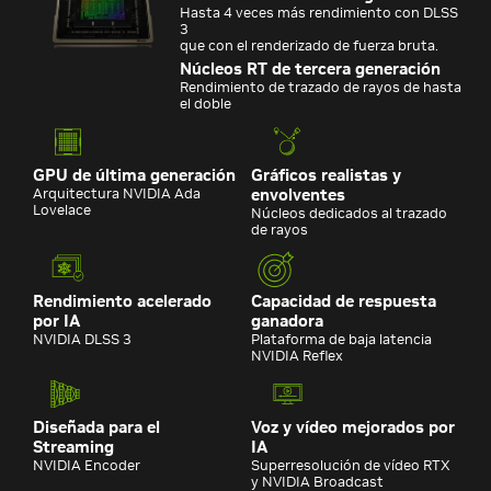
Hasta 4 veces más rendimiento con DLSS
3
que con el renderizado de fuerza bruta.
Núcleos RT de tercera generación
Rendimiento de trazado de rayos de hasta
el doble
GPU de última generación
Gráficos realistas y
Arquitectura NVIDIA Ada
envolventes
Lovelace
Núcleos dedicados al trazado
de rayos
Rendimiento acelerado
Capacidad de respuesta
por IA
ganadora
NVIDIA DLSS 3
Plataforma de baja latencia
NVIDIA Reflex
Diseñada para el
Voz y vídeo mejorados por
Streaming
IA
NVIDIA Encoder
Superresolución de vídeo RTX
y NVIDIA Broadcast