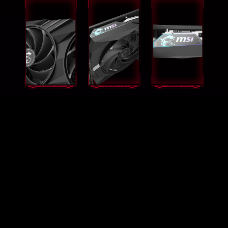
GEFORCE RTX™ 4060 TI GAMING
X 8G