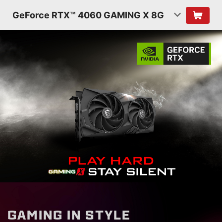
GeForce RTX™ 4060 GAMING X 8G
G
A
M
I
N
G
I
N
S
T
Y
L
E