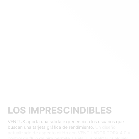
LOS IMPRESCINDIBLES
VENTUS aporta una sólida experiencia a los usuarios que
buscan una tarjeta gráfica de rendimiento.
Un diseño
actualizado de aspecto nítido con VENTILADOR TORX 4.0 y
control de flujo de aire permite a VENTUS realizar cualquier