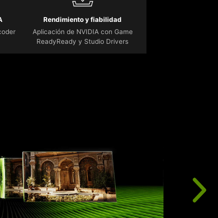
A
Rendimiento y fiabilidad
coder
Aplicación de NVIDIA con Game
ReadyReady y Studio Drivers
L
r
i
p
d
n