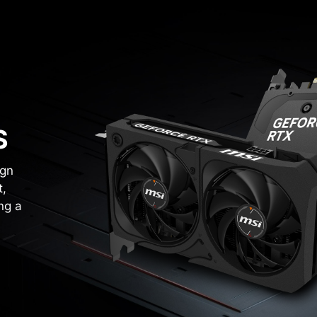
S
ign
t,
ng a