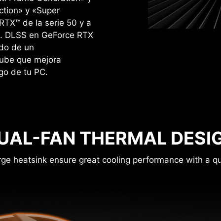
ction» y «Super
RTX™ de la serie 50 y a
ón. DLSS en GeForce RTX
ldo de un
nube que mejora
go de tu PC.
UAL-FAN THERMAL DESI
rge heatsink ensure great cooling performance with a qu