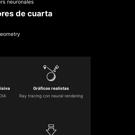
rs neuronales
ores de cuarta
Geometry
isiva
Gráficos realistas
IDIA
Ray tracing con neural rendering