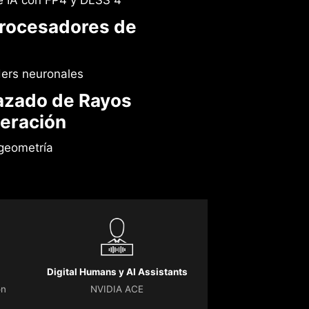
 IA con FP4 y DLSS 4
rocesadores de
ers neuronales
azado de Rayos
eración
geometría
Digital Humans y AI Assistants
on
NVIDIA ACE