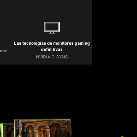
Las tecnologías de monitores gaming
definitivas
Game
NVIDIA G-SYNC
L
p