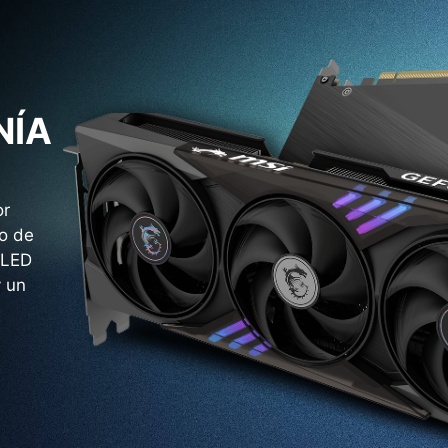
NÍA
or
io de
 LED
y un