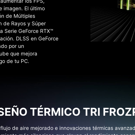
a aumentar los FPS,
e imagen. ‌El último
n de Múltiples
n de Rayos y Súper
la Serie GeForce RTX™
ración. DLSS en GeForce
ado por un
nube que mejora
go de tu PC.
SEÑO TÉRMICO TRI FROZ
l flujo de aire mejorado e innovaciones térmicas avanza