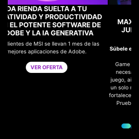
D
MAXIMIZA TU RENDIMIENTO EN
E
JUEGOS CON NORTON GAME
OPTIMIZER
Súbele el nivel de protección sin comprometer
tu gaming.
Game Optimizer dedica la potencia del CPU
necesaria para un rendimiento óptimo en tu
juego, aislando las aplicaciones no esenciales a
un solo núcleo del CPU. Mejora el rendimiento y
fortalece la seguridad de tu PC al mismo tiempo.
Prueba Game Optimizer y Norton 360 para
Gamers gratis durante 30 días.
PRUEBA GRATUITA DE 30 DÍAS