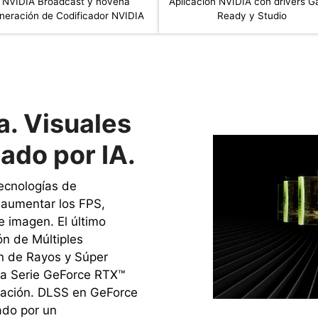
NVIDIA Broadcast y novena
Aplicación NVIDIA con drivers 
neración de Codificador NVIDIA
Ready y Studio
. Visuales
ado por IA.
ecnologías de
a aumentar los FPS,
e imagen. ‌El último
n de Múltiples
n de Rayos y Súper
la Serie GeForce RTX™
ración. DLSS en GeForce
ado por un