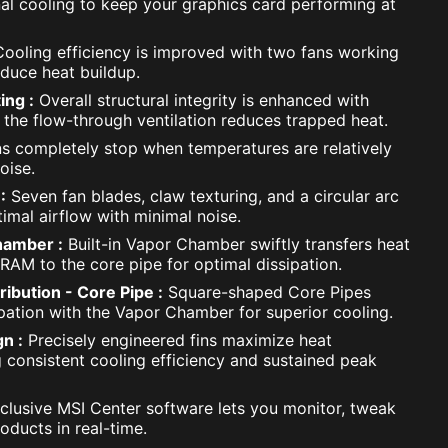
nal cooling to keep your graphics card performing at
ooling efficiency is improved with two fans working
educe heat buildup.
ing :
Overall structural integrity is enhanced with
 the flow-through ventilation reduces trapped heat.
s completely stop when temperatures are relatively
noise.
:
Seven fan blades, claw texturing, and a circular arc
imal airflow with minimal noise.
hamber :
Built-in Vapor Chamber swiftly transfers heat
AM to the core pipe for optimal dissipation.
ibution - Core Pipe :
Square-shaped Core Pipes
pation with the Vapor Chamber for superior cooling.
n :
Precisely engineered fins maximize heat
g consistent cooling efficiency and sustained peak
lusive MSI Center software lets you monitor, tweak
oducts in real-time.