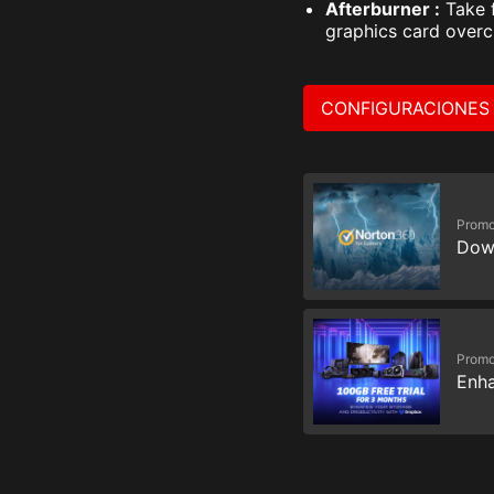
Afterburner :
Take f
graphics card overc
CONFIGURACIONES
Promo
Dow
Promo
Enha