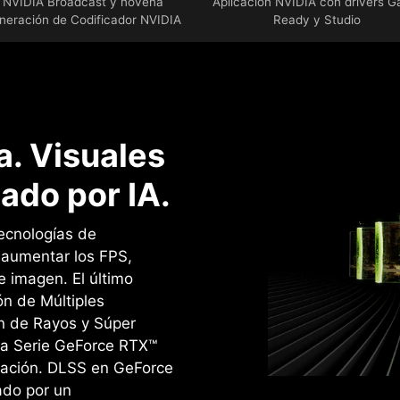
NVIDIA Broadcast y novena
Aplicación NVIDIA con drivers 
neración de Codificador NVIDIA
Ready y Studio
. Visuales
ado por IA.
ecnologías de
a aumentar los FPS,
e imagen. ‌El último
n de Múltiples
n de Rayos y Súper
la Serie GeForce RTX™
ración. DLSS en GeForce
ado por un