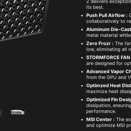
2 delivers exceptio
its best.
Push Pull Airflow :
C
collaboratively to r
Aluminum Die-Cast
metal material while
Zero Frozr :
The fan
low, eliminating all 
STORMFORCE FAN 
are designed for opt
Advanced Vapor C
from the GPU and VR
Optimzed Heat Distr
maximize heat dissi
Optimized Fin Desig
dissipation, ensurin
performance.
MSI Center :
The exc
and optimize MSI pr