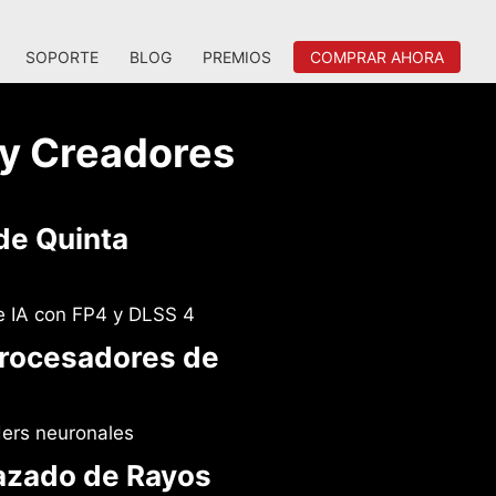
SOPORTE
BLOG
PREMIOS
COMPRAR AHORA
 y Creadores
de Quinta
 IA con FP4 y DLSS 4
rocesadores de
ers neuronales
azado de Rayos