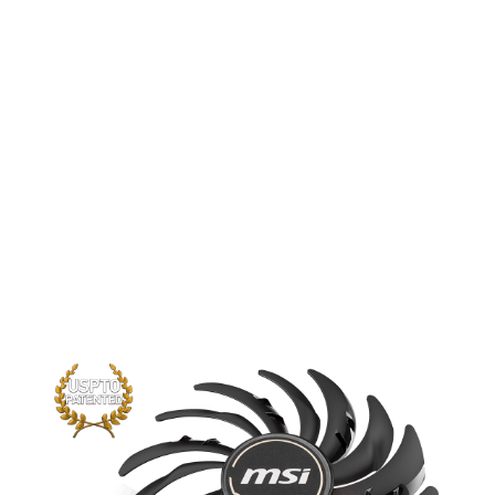
MSI TORX amplía aún más los límites
del rendimiento térmico. Los nuevos
ajustes claramente visibles en las aspas
del ventilador tradicionales crean un
flujo de aire enfocado que a su vez es
empujado hacia abajo por las aspas del
ventilador de dispersión para aumentar
la presión estática.