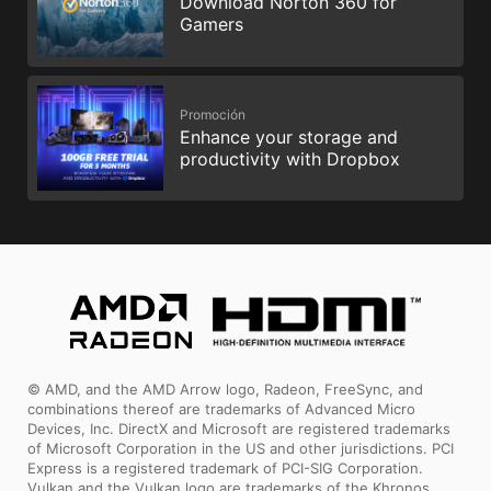
Download Norton 360 for
Gamers
Promoción
Enhance your storage and
productivity with Dropbox
© AMD, and the AMD Arrow logo, Radeon, FreeSync, and
combinations thereof are trademarks of Advanced Micro
Devices, Inc. DirectX and Microsoft are registered trademarks
of Microsoft Corporation in the US and other jurisdictions. PCI
Express is a registered trademark of PCI-SIG Corporation.
Vulkan and the Vulkan logo are trademarks of the Khronos