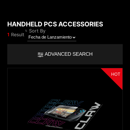
HANDHELD PCS ACCESSORIES
Comprar resultado
Sort By
1
Result
*
Las diferencias están marcadas en rojo.
Filter
Filtro
Atrás
ADVANCED SEARCH
{{feature}}
Clear All
HOT
Segmento
Tempered Glass Screen Protector
{{thistitle1[key] || title[key]}}
reiniciar
{{item}}