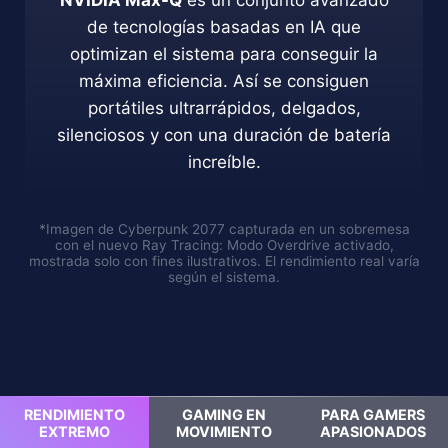
de tecnologías basadas en IA que
optimizan el sistema para conseguir la
máxima eficiencia. Así se consiguen
portátiles ultrarrápidos, delgados,
silenciosos y con una duración de batería
increíble.
*Imagen de Cyberpunk 2077 capturada en un sobremesa
con el nuevo Ray Tracing: Modo Overdrive activado,
mostrada solo con fines ilustrativos. El rendimiento real varía
según el sistema.
RENDIMIENTO
GAMING EN
PARA GAMERS
EXTREMO
MOVIMIENTO
APASIONADOS