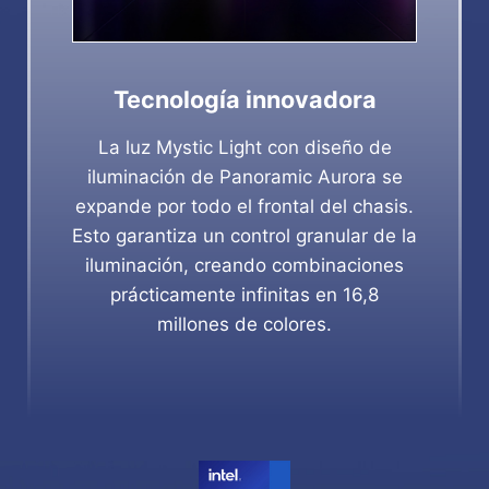
Tecnología innovadora
La luz Mystic Light con diseño de
iluminación de Panoramic Aurora se
expande por todo el frontal del chasis.
Esto garantiza un control granular de la
iluminación, creando combinaciones
prácticamente infinitas en 16,8
millones de colores.