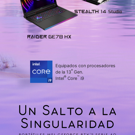
Equipados con procesadores
ª
de la 13
Gen.
®
™
Intel
Core
i9