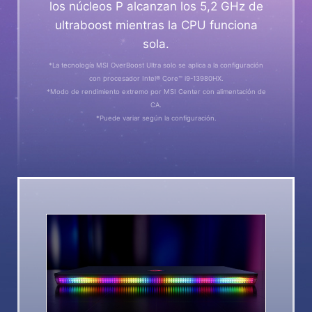
los núcleos P alcanzan los 5,2 GHz de
ultraboost mientras la CPU funciona
sola.
*La tecnología MSI OverBoost Ultra solo se aplica a la configuración
con procesador Intel® Core™ i9-13980HX.
*Modo de rendimiento extremo por MSI Center con alimentación de
CA.
*Puede variar según la configuración.