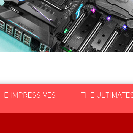
Toggle
HE IMPRESSIVES
THE ULTIMATE
navigation