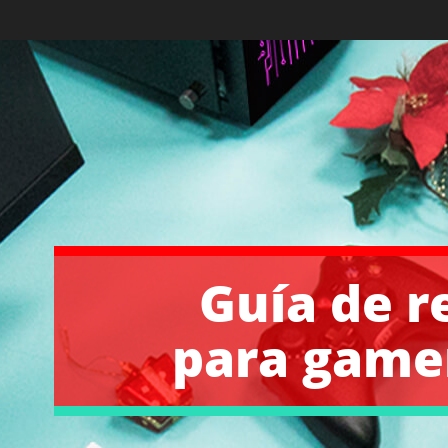
Guía de r
para game