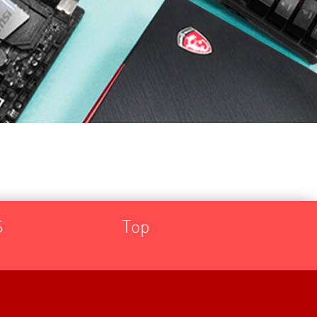
S
Top