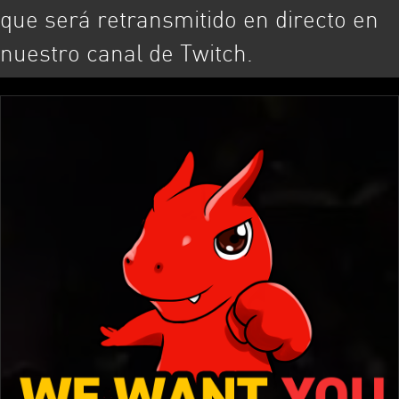
que será retransmitido en directo en
nuestro canal de Twitch.