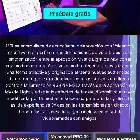
Pruébalo gratis
MSI se enorgullece de anunciar su colaboración con Voicemod,
el software experto en transformaciones de voz. Gracias a la
sincronización entre la aplicación Mystic Light de MSI con la
voz modificada por IA de Voicemod, ofrecemos a los streamers
una forma atractiva y original de atraer a nuevas audiencias y
de dar un toque extra de diversión a sus streams en directo.
Controla la iluminación RGB de MSI a través de la aplicación de
Mystic Light y adapta los efectos de luz del dispositivo a tu voz
modificada por IA mediante Voicemod para brindar y disfrutar
así de experiencias únicas en las transmisiones en directo,
durante las sesiones de juego o incluso en mitad de
videollamadas con amigos.
Voicemod PRO 30
Voicemod Sync
Modelos elegibles