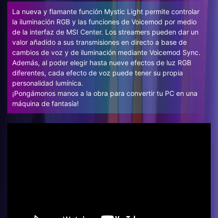
La nueva y flamante función Mystic Light permite controlar
la iluminación RGB y las funciones de Voicemod por medio
de la interfaz de MSI Center. Los streamers pueden dar un
valor añadido a sus transmisiones en directo a base de
cambios de voz y de iluminación mediante Voicemod Sync.
Además, al poder elegir hasta nueve efectos de luz RGB
diferentes, cada efecto de voz puede tener su propia
personalidad lumínica.
¡Pongámonos manos a la obra para convertir tu PC en una
máquina de fantasía!