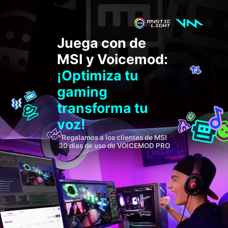
Juega con de
MSI y Voicemod:
¡Optimiza tu
gaming
transforma tu
voz!
Regalamos a los clientes de MSI
30 días de uso de VOICEMOD PRO