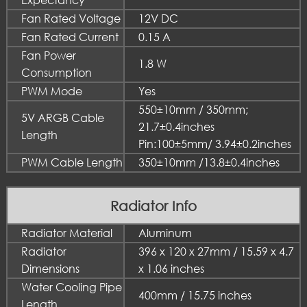
Expectancy
Fan Rated Voltage
12V DC
Fan Rated Current
0.15 A
Fan Power
1.8 W
Consumption
PWM Mode
Yes
550±10mm / 350mm;
5V ARGB Cable
21.7±0.4inches
Length
Pin:100±5mm/ 3.94±0.2inches
PWM Cable Length
350±10mm /13.8±0.4inches
Radiator Info
Radiator Material
Aluminum
Radiator
396 x 120 x 27mm / 15.59 x 4.7
Dimensions
x 1.06 inches
Water Cooling Pipe
400mm / 15.75 inches
Length