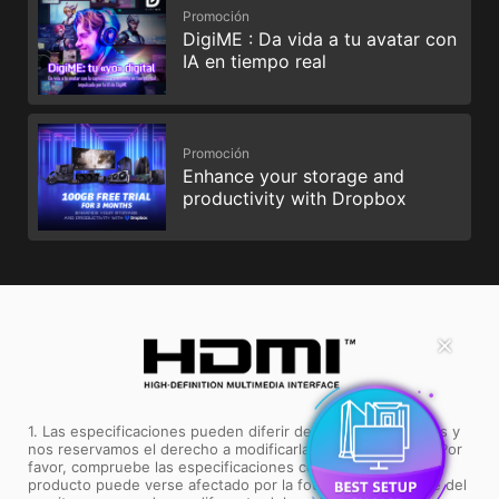
Promoción
DigiME : Da vida a tu avatar con
IA en tiempo real
Promoción
Enhance your storage and
productivity with Dropbox
✕
1. Las especificaciones pueden diferir de unas zonas a otras y
nos reservamos el derecho a modificarlas sin previo aviso. Por
favor, compruebe las especificaciones con s2. El color del
producto puede verse afectado por la fotografía y el ajuste del