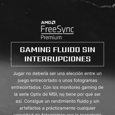
GAMING FLUIDO SIN
INTERRUPCIONES
Jugar no debería ser una elección entre un
juego entrecortado o unos fotogramas
entrecortados. Con los monitores gaming de
la serie Optix de MSI, no tiene por qué ser
así. Consigue un rendimiento fluido y sin
artefactos a prácticamente cualquier
velocidad de fotogramas con la tecnología