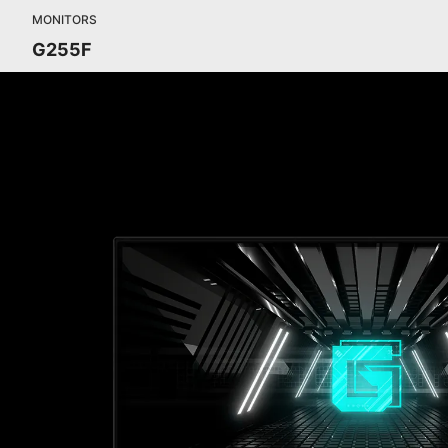
MONITORS
G255F