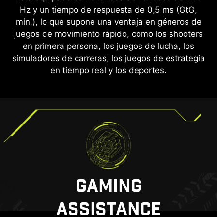
Hz y un tiempo de respuesta de 0,5 ms (GtG,
visualización muy cómoda al reducir la cantidad
mín.), lo que supone una ventaja en géneros de
de parpadeo y mostrar niveles más bajos de luz
juegos de movimiento rápido, como los shooters
azul. Podrás jugar durante más tiempo sin sufrir
en primera persona, los juegos de lucha, los
fatiga ocular.
SIN TEARING, SIN ENTRECORTES
simuladores de carreras, los juegos de estrategia
GAMING FLUIDO
en tiempo real y los deportes.
El gaming no debería ser una elección entre
jugabilidad entrecortada y framerates rotos. Con
el monitor gaming de MSI, experimentarás un
rendimiento fluido y sin artefactos. Disfruta de
un gameplay sin desgarros ni entrecortes, con
soporte adicional para HDR.
*Nota: La tecnología FreeSync Premium Pro requiere
tanto un monitor como una tarjeta gráfica AMD Radeon™
GAMING
con soporte para FreeSync Premium Pro. Visita
https://www.amd.com/freesync
para obtener detalles
ASSISTANCE
completos. Confirma la compatibilidad con el fabricante