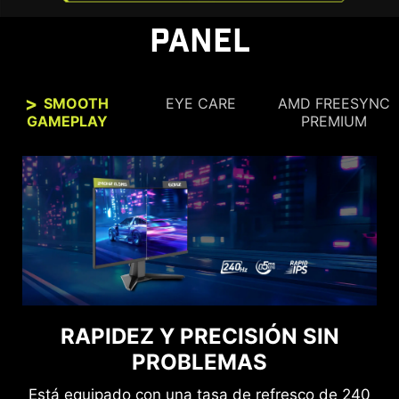
PANEL
SMOOTH
EYE CARE
AMD FREESYNC
GAMEPLAY
PREMIUM
OBSERVA CON CLARIDAD,
RAPIDEZ Y PRECISIÓN SIN
OBSERVA CON COMODIDAD.
PROBLEMAS
Las tecnologías Antiparpadeo y de reducción de
Está equipado con una tasa de refresco de 240
la luz azul proporcionan una experiencia de