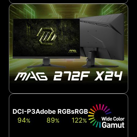
DCI-P3
Adobe RGB
sRGB
94
89
122
%
%
%