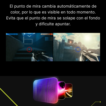
El punto de mira cambia automáticamente de
La nueva tecnología AI Vision no solo puede
revelar detalles en zonas oscuras sino también
color, por lo que es visible en todo momento.
Evita que el punto de mira se solape con el fondo
mejorar el brillo general y saturar los colores,
aportando brillo a tu día.
y dificulte apuntar.
AI VISION OFF
AI VISION ON