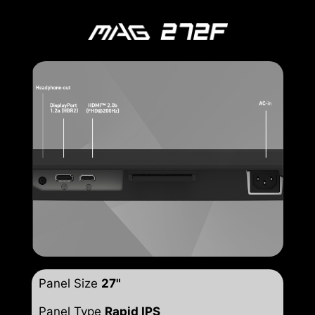
Panel Size
27"
Panel Type
Rapid IPS