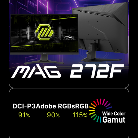
DCI-P3
Adobe RGB
sRGB
91
90
115
%
%
%