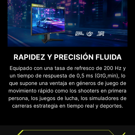
OBSERVA CON CLARIDAD,
RAPIDEZ Y PRECISIÓN FLUIDA
OBSERVA CON COMODIDAD.
Equipado con una tasa de refresco de 200 Hz y
Las tecnologías Antiparpadeo y de reducción de
un tiempo de respuesta de 0,5 ms (GtG,min), lo
la luz azul proporcionan una experiencia de
que supone una ventaja en géneros de juego de
visualización muy cómoda al reducir la cantidad
movimiento rápido como los shooters en primera
de parpadeo y mostrar niveles más bajos de luz
persona, los juegos de lucha, los simuladores de
azul. Podrás jugar durante más tiempo sin sufrir
carreras estrategia en tiempo real y deportes.
fatiga ocular.
SIN TEARING, SIN ENTRECORTES
GAMING FLUIDO
El gaming no debería ser una elección entre