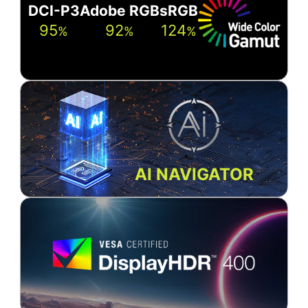
DCI-P3
Adobe RGB
sRGB
95
92
124
%
%
%
AI NAVIGATOR