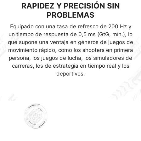
RAPIDEZ Y PRECISIÓN SIN
OBSERVA CON COMODIDAD.
El monitor MSI Gaming está fabricado con
PROBLEMAS
tecnología Adaptive Sync para conseguir unas
Las tecnologías Antiparpadeo y de reducción de
imágenes fluidas en su juego. La tecnología
Equipado con una tasa de refresco de 200 Hz y
la luz azul proporcionan una experiencia de
Adaptive Sync sincronizará la tasa de refresco
un tiempo de respuesta de 0,5 ms (GtG, mín.), lo
visualización muy cómoda al reducir la cantidad
de tu monitor con tu GPU para eliminar el tearing
que supone una ventaja en géneros de juegos de
de parpadeo y mostrar niveles más bajos de luz
o tartamudeo de la pantalla. Las imágenes
movimiento rápido, como los shooters en primera
azul. Podrás jugar durante más tiempo sin sufrir
ultranítidas y sin retrasos que proporciona
persona, los juegos de lucha, los simuladores de
fatiga ocular.
Adaptive Sync te permitirán disfrutar del juego
carreras, los de estrategia en tiempo real y los
como debe ser.
deportivos.