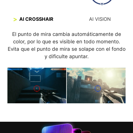
AI CROSSHAIR
AI VISION
El punto de mira cambia automáticamente de
La nueva tecnología AI Vision no solo permite
color, por lo que es visible en todo momento.
revelar detalles en zonas oscuras, sino que
Evita que el punto de mira se solape con el fondo
también mejora el brillo general y satura los
colores, aportando luminosidad a tu día.
y dificulte apuntar.
AI VISION OFF
AI VISION ON