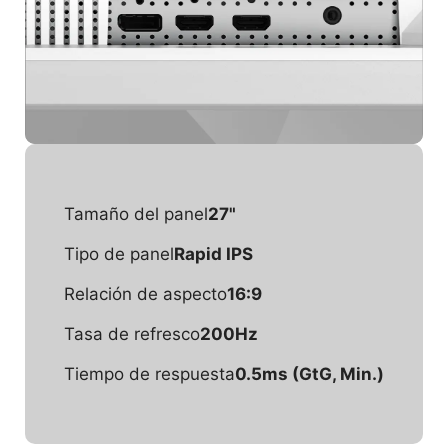
Tamaño del panel
27"
Tipo de panel
Rapid IPS
Relación de aspecto
16:9
Tasa de refresco
200Hz
Tiempo de respuesta
0.5ms (GtG, Min.)