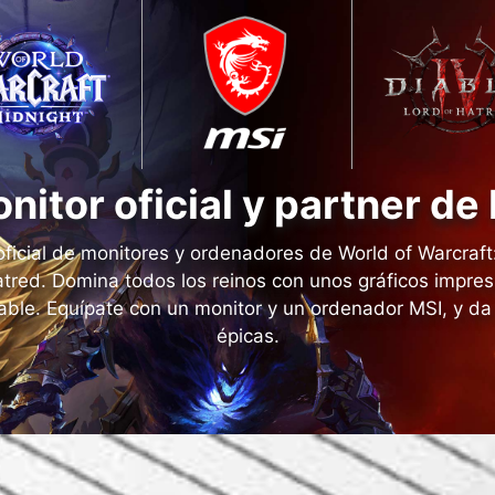
nitor oficial y partner de
oficial de monitores y ordenadores de World of Warcraft
atred. Domina todos los reinos con unos gráficos impre
ble. Equípate con un monitor y un ordenador MSI, y da 
épicas.