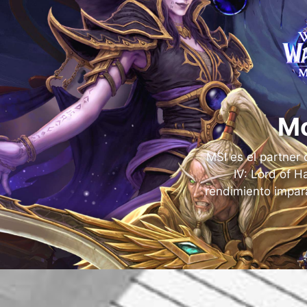
Mo
MSI es el partner 
IV: Lord of H
rendimiento impara