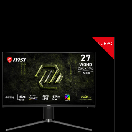
NUEVO
Filter
{{thistitle1[key] || title[key]}}
{{item}}
Clear All