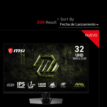
Sort By
209
Result
Filtro
Atrás
NUEVO