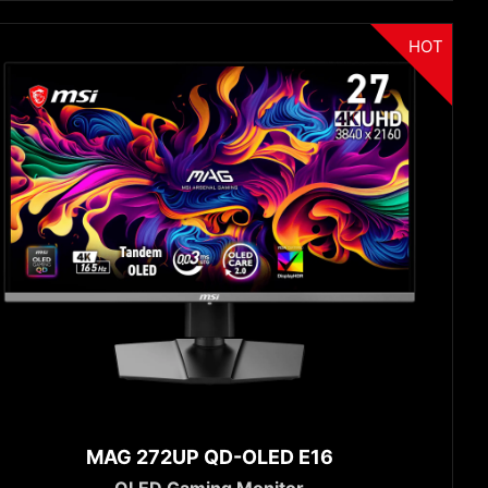
HOT
MAG 272UP QD-OLED E16
OLED Gaming Monitor