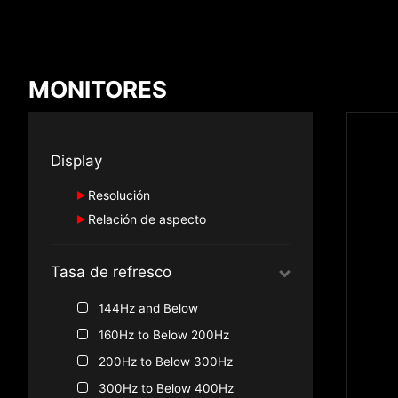
Comprar resultado
MONITORES
*
Las diferencias están marcadas en rojo.
Display
Resolución
Relación de aspecto
{{feature}}
2160P, 4K UHD
Standard (16:9)
UWQHD (3440X1440)
Tasa de refresco
Ultra-Wide (21:9, 32:9)
1440P, 2K QHD
1080P, Full HD
144Hz and Below
160Hz to Below 200Hz
200Hz to Below 300Hz
300Hz to Below 400Hz