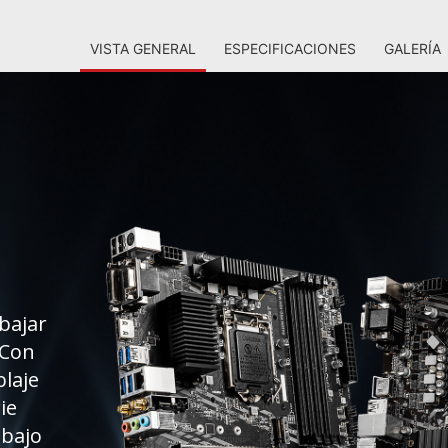
VISTA GENERAL
ESPECIFICACIONES
GALERÍA
abajar
 Con
laje
ie
abajo