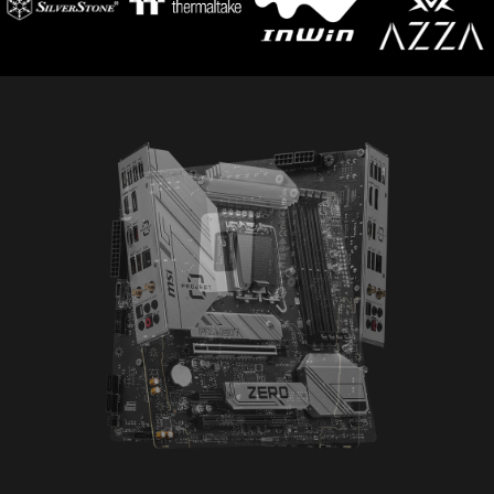
pruebas de rendimiento. Con la aplicación,
desviando la tensión excesiva a tierra. Esto
puedes supervisar la información detallada de
ayuda a evitar daños en los circuitos causados
hardware y software del PC y guardarla en un
por la alta tensión.
archivo en múltiples formatos, como CSV y
HTML.
PROTECCIÓN CIBERNÉTICA
CON NORTON 360 DELUXE