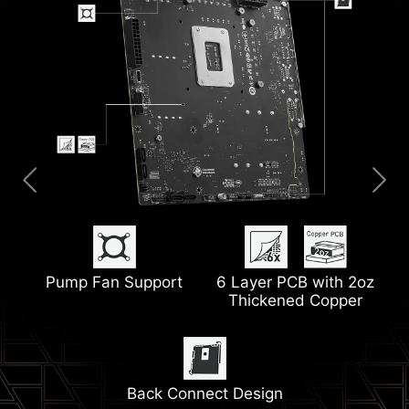
Extended Heatsink
M.2 Shield Frozr
Pump Fan Support
6 Layer PCB with 2oz
Thickened Copper
2.5G Network Solution
Wi-Fi 6E
Heatsink with 7W/mK
Thermal Pad
Back Connect Design
Memory Boost
Lightning Gen 5