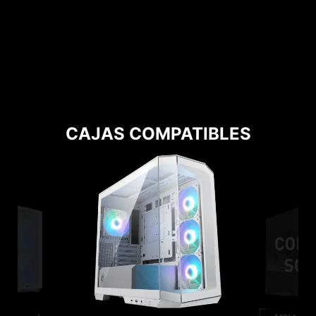
MSI CENTER
El nuevo MSI Center unifica un conjunto de
utilidades de software de MSI en una única
aplicación centralizada. Controla las funciones
avanzadas de las placas base y da rienda
suelta a un sinfín de posibilidades.
CAJAS COMPATIBLES
MYSTIC LIGHT
True col
Ranuras de memoria DDR