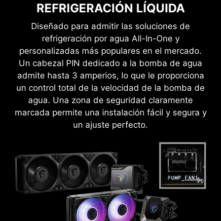
any load. This greatly improves stability when
REFRIGERACIÓN LÍQUIDA
demanding more CPU performance.
Diseñado para admitir las soluciones de
refrigeración por agua All-In-One y
personalizadas más populares en el mercado.
Un cabezal PIN dedicado a la bomba de agua
admite hasta 3 amperios, lo que le proporciona
un control total de la velocidad de la bomba de
agua. Una zona de seguridad claramente
BLINDAJE ANTICORROSIVO DE
marcada permite una instalación fácil y segura y
ACERO INOXIDABLE DE E/S
un ajuste perfecto.
Una capa extra de materiales esponjosos junto
con la resistencia a la corrosión de las E/S para
ayudar a mejorar la electricidad estática y
reducir el ruido de la radiación electromagnética
del sistema, así como mucho más duradero en
comparación con los tradicionales protectores
de E/S.