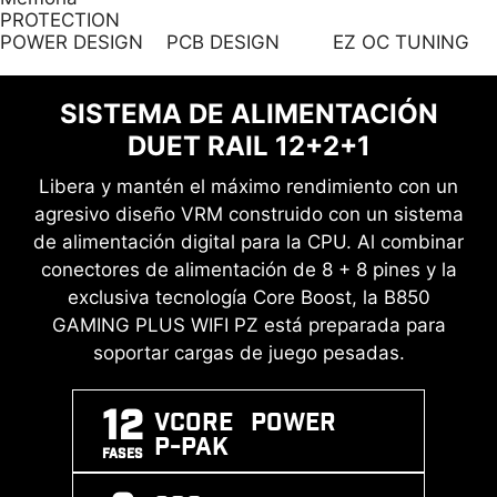
montaje.
INSTALACIÓN EZ
EZ M.2 CLIP II
PROTECTION
M.2
REMOVER
POWER DESIGN
PCB DESIGN
EZ OC TUNING
Las exclusivas tecnologías EZ M.2 Shield Frozr II
SISTEMA DE ALIMENTACIÓN
y EZ M.2 CLIP II de MSI facilitan la instalación de
DUET RAIL 12+2+1
M.2. Inserta la tarjeta SSD en la ranura y
presiona hacia abajo para fijarla en su lugar con
Libera y mantén el máximo rendimiento con un
el clip. Para fijar la SSD, mueve el clip hacia
agresivo diseño VRM construido con un sistema
afuera y luego retira la SSD. El proceso es
de alimentación digital para la CPU. Al combinar
sencillo y no necesitas utilizar herramientas
conectores de alimentación de 8 + 8 pines y la
como antes. Con un solo dedo podrás disfrutar
exclusiva tecnología Core Boost, la B850
de una experiencia DIY perfecta.
GAMING PLUS WIFI PZ está preparada para
NOTIFICACIÓN PARA EVITAR
soportar cargas de juego pesadas.
COLISIONES
12
Vcore POWER
P-PAK
FASES