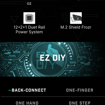
Lightning Gen 5
Última memoria DDR5
oz
PCIe y M.2 Slot
EZ PCIe Clip II
12+2+1 Duet Rail
M.2 Shield Frozr
Conectores triples M.2
Power System
EZ DIY
BACK-CONNECT
ONE-FINGER
ONE HAND
ONE STEP