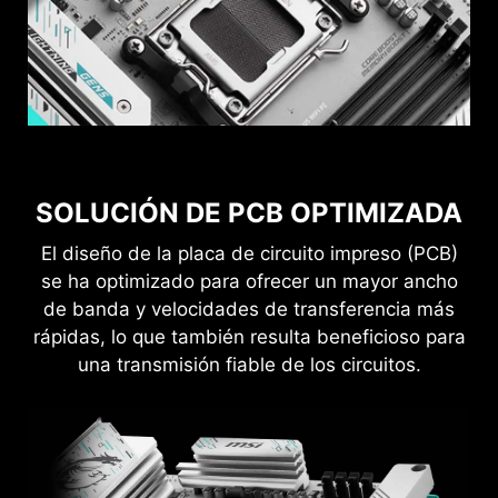
MSI DRIVER UTILITY INSTALLER
SOLUCIÓN DE PCB OPTIMIZADA
Una vez conectado a Internet, MSI Driver Utility
Installer detectará y presentará
El diseño de la placa de circuito impreso (PCB)
automáticamente los drivers y utilidades
se ha optimizado para ofrecer un mayor ancho
adecuados, que podrás descargar e instalar
de banda y velocidades de transferencia más
con sólo unos clics.
Saber más
rápidas, lo que también resulta beneficioso para
una transmisión fiable de los circuitos.
*Asegúrate de conectarte a Internet o el instalador de
DOBLE PROTECCIÓN ESD
la utilidad de drivers no se iniciará automáticamente..
*MSI Driver Utility Installer estará listo en Windows 11
build 22H2.