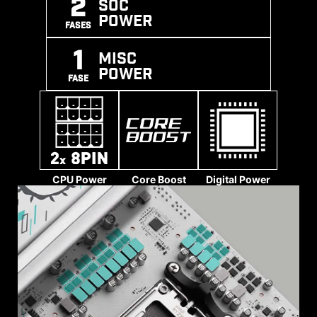
2
SOC
POWER
FASES
1
MISC
POWER
FASE
CABEZAL ARGB
CABEZAL ADICIONAL
ADICIONAL
FAN
CPU Power
Core Boost
Digital Power
ZONA KEEP OUT