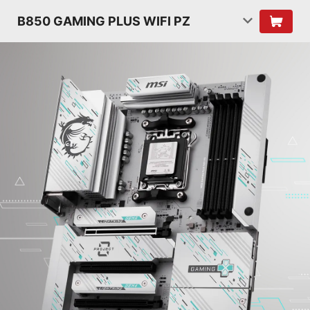
B850 GAMING PLUS WIFI PZ
EZ OVERCLOCKING
Aunque el overclocking puede ser excesivamente
complejo para algunos, MSI Click BIOS X lo ha
hecho más accesible con múltiples funciones de
overclocking de un solo clic tanto para el
procesador como para la memoria, permitiendo a
los usuarios mejorar fácilmente el rendimiento
del sistema sin profundizar en configuraciones
intrincadas.