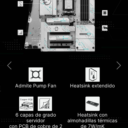
Admite Pump Fan
Clear CMOS y
Heatsink extendido
Blindaje de E/S
Botón Flash BIOS
preinstalado
5G LAN
Wi-Fi 7 a toda
velocidad
6 capas de grado
Heatsink con
Steel Armor
servidor
almohadillas térmicas
EZ Debug LED
con PCB de cobre de 2
de 7W/mK