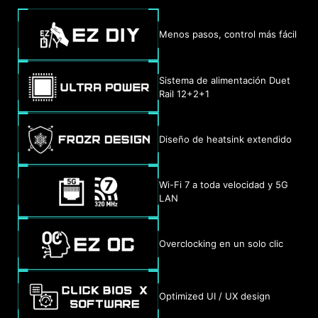
compatibles.
EXPO / A-XMP
Menos pasos, control más fácil
Elige entre perfiles
preestablecidos EXPO y A-XMP
Sistema de alimentación Duet
para overclockear
Rail 12+2+1
automáticamente la memoria DDR
compatible para un rendimiento
óptimo.
Diseño de heatsink extendido
Una serie de funciones inyectan inteligencia
Wi-Fi 7 a toda velocidad y 5G
LAN
artificial en aspectos clave de tu experiencia
informática para realizar optimizaciones más
inteligentes en tiempo real. El MSI Center ofrece
Overclocking en un solo clic
una interfaz limpia y mínima para personalizar y
gestionar la configuración de tu PC. El AI Engine,
por ejemplo, ajusta automáticamente la
Optimized UI / UX design
configuración en función de las aplicaciones que