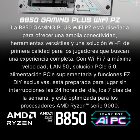
GAME BOOST
La B850 GAMING PLUS WIFI PZ está diseñada
El overclocking de CPU con un
para ofrecer una amplia conectividad,
solo clic optimiza
herramientas versátiles y una solución Wi-Fi de
automáticamente el rendimiento
primera calidad para los jugadores que buscan
de su CPU, ajustándola
una experiencia completa. Con Wi-Fi 7 a máxima
instantáneamente al mejor nivel
velocidad, LAN 5G, solución PCIe 5.0,
posible.
alimentación PCIe suplementaria y funciones EZ
DIY exclusivas, está preparada para jugar sin
AI BOOST
interrupciones las 24 horas del día, los 7 días de
Un algoritmo inteligente aumenta
la semana, y está optimizada para los
el rendimiento de la NPU para
procesadores AMD Ryzen™ serie 9000.
obtener el mejor rendimiento de
IA posible cuando necesita
potencia adicional.
*Habilitado con procesadores