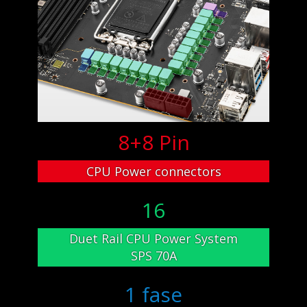
8+8 Pin
CPU Power connectors
16
Duet Rail CPU Power System
SPS 70A
1 fase